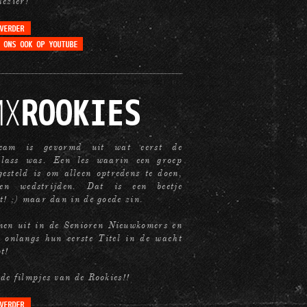
lezier!
MX
ROOKIES
eam is gevormd uit wat eerst de
lass was. Een les waarin een groep
esteld is om alleen optredens te doen,
en wedstrijden. Dat is een beetje
t! ;) maar dan in de goede zin.
men uit in de Senioren Nieuwkomers en
 onlangs hun eerste Titel in de wacht
pt!
de filmpjes van de Rookies!!