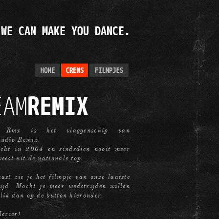
WE CAN MAKE YOU DANCE.
EAM
REMIX
 Rmx is het vlaggenschip van
tudio Remix.
icht in 2004 en sindsdien nooit meer
eest uit de nationale top.
ast zie je het filmpje van onze laatste
ijd. Mocht je meer wedstrijden willen
klik dan op de button hieronder.
lezier!