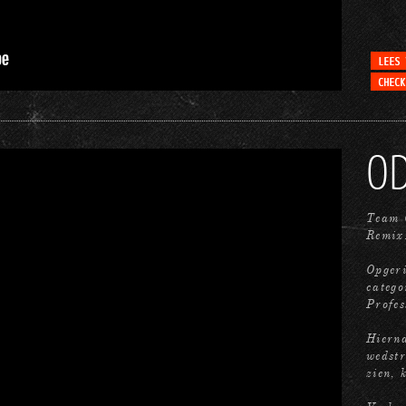
O
Team 
Remix
Opgeri
cate
Profes
Hierna
wedstr
zien, 