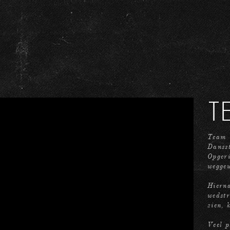
T
Team
Danss
Opger
weggew
Hierna
wedstr
zien, 
Veel p