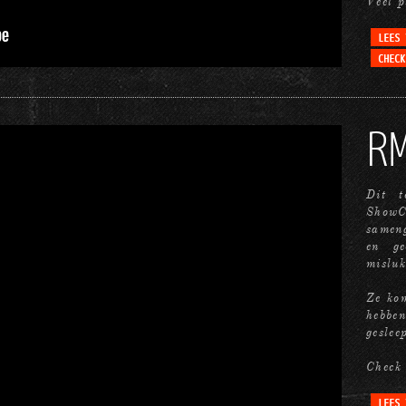
Veel p
R
Dit t
ShowC
sameng
en ge
misluk
Ze ko
hebben
geslee
Check 