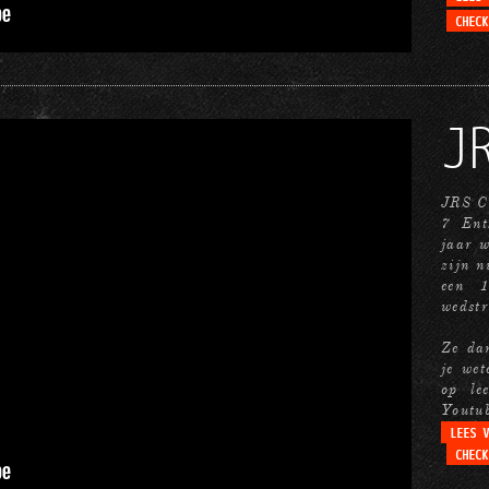
J
JRS Cr
7 Ent
jaar w
zijn n
een 
wedstr
Ze da
je wet
op le
Youtub