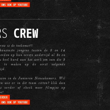
RS
CREW
ew is de toekomst!!
housiaste jongens tussen de 8 en 14
erden op hun eerste wedstrijd al 3e en
u heel hard aan het werk om van die 3
1 te maken op de eerst volgende
ijd.
nsen in de Junioren Nieuwkomers. Wil
en wie er in dit team zitten? klik dan
es verder of check meer filmpjes op
e!