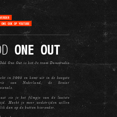
DD
ONE OUT
Odd One Out is het 2e team Dansstudio
.
cht in 2005 en komt uit in de hoogste
gorie van Nederland, de Senior
sionals.
ast zie je het filmpje van de laatste
ijd. Mocht je meer wedstrijden willen
klik dan op de button hieronder.